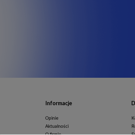
Informacje
D
Opinie
K
Aktualności
R
O firmie
F