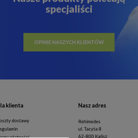
specjaliści
OPINIE NASZYCH KLIENTÓW
la klienta
Nasz adres
oszty dostawy
Rehimedes
egulamin
ul. Tacyta 8
62-800 Kalisz
ormy płatności