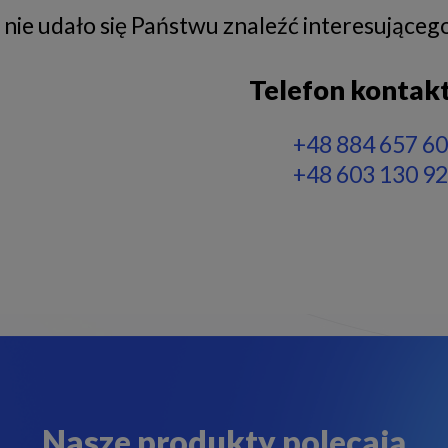
i nie udało się Państwu znaleźć interesując
Telefon konta
+48 884 657 6
+48 603 130 9
Nasze produkty polecają